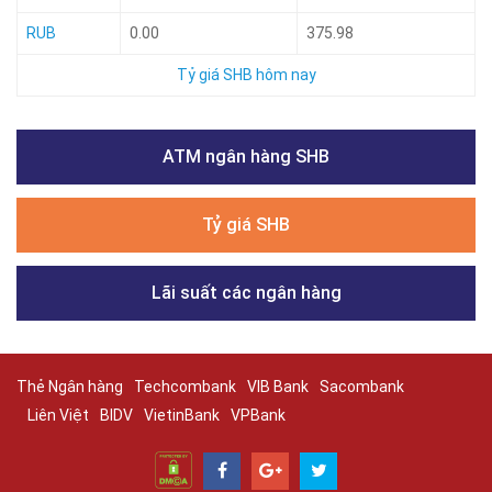
RUB
0.00
375.98
Tỷ giá SHB hôm nay
ATM ngân hàng SHB
Tỷ giá SHB
Lãi suất các ngân hàng
Thẻ Ngân hàng
Techcombank
VIB Bank
Sacombank
Liên Việt
BIDV
VietinBank
VPBank